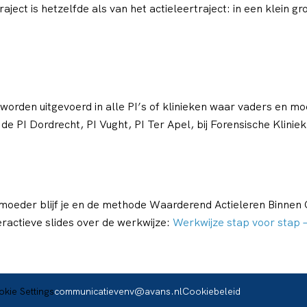
aject is hetzelfde als van het actieleertraject: in een klein g
orden uitgevoerd in alle PI’s of klinieken waar vaders en mo
e PI Dordrecht, PI Vught, PI Ter Apel, bij Forensische Klinie
/moeder blijf je en de methode Waarderend Actieleren Binne
eractieve slides over de werkwijze:
Werkwijze stap voor stap –
communicatievenv@avans.nl
Cookiebeleid
kie Settings