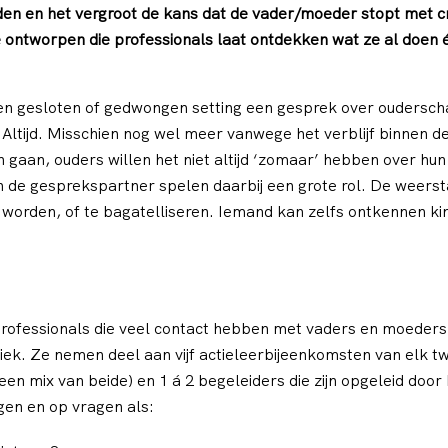
iden en het vergroot de kans dat de vader/moeder stopt met c
ontworpen die professionals laat ontdekken wat ze al doen 
in een gesloten of gedwongen setting een gesprek over oudersc
t. Altijd. Misschien nog wel meer vanwege het verblijf binnen d
en gaan, ouders willen het niet altijd ‘zomaar’ hebben over h
de gesprekspartner spelen daarbij een grote rol. De weersta
e worden, of te bagatelliseren. Iemand kan zelfs ontkennen k
 professionals die veel contact hebben met vaders en moeders;
iek. Ze nemen deel aan vijf actieleerbijeenkomsten van elk twe
n mix van beide) en 1 á 2 begeleiders die zijn opgeleid door 
gen en op vragen als: