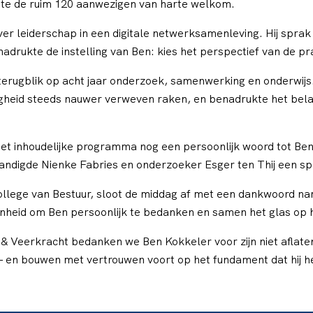
ette de ruim 120 aanwezigen van harte welkom.
er leiderschap in een digitale netwerksamenleving. Hij sprak
rukte de instelling van Ben: kies het perspectief van de pra
terugblik op acht jaar onderzoek, samenwerking en onderwijs. 
igheid steeds nauwer verweven raken, en benadrukte het bel
het inhoudelijke programma nog een persoonlijk woord tot Ben
handigde Nienke Fabries en onderzoeker Esger ten Thij een s
llege van Bestuur, sloot de middag af met een dankwoord na
enheid om Ben persoonlijk te bedanken en samen het glas op 
 & Veerkracht bedanken we Ben Kokkeler voor zijn niet aflaten
 en bouwen met vertrouwen voort op het fundament dat hij h