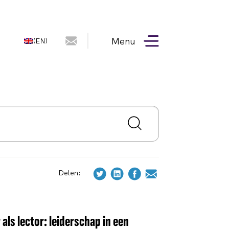
Menu
(EN)
Delen:
als lector: leiderschap in een