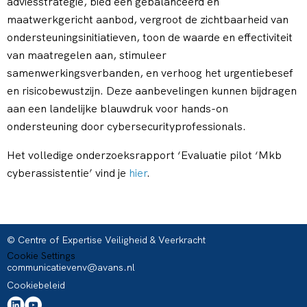
adviesstrategie, bied een gebalanceerd en
maatwerkgericht aanbod, vergroot de zichtbaarheid van
ondersteuningsinitiatieven, toon de waarde en effectiviteit
van maatregelen aan, stimuleer
samenwerkingsverbanden, en verhoog het urgentiebesef
en risicobewustzijn. Deze aanbevelingen kunnen bijdragen
aan een landelijke blauwdruk voor hands-on
ondersteuning door cybersecurityprofessionals.
Het volledige onderzoeksrapport ‘Evaluatie pilot ‘Mkb
cyberassistentie’ vind je
hier
.
© Centre of Expertise Veiligheid & Veerkracht
Cookie Settings
communicatievenv@avans.nl
Cookiebeleid