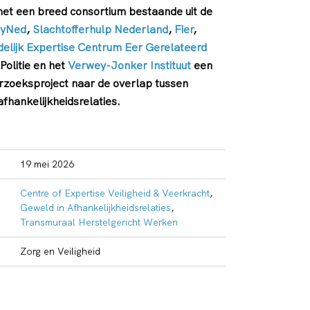
et een breed consortium bestaande uit de
tyNed
,
Slachtofferhulp Nederland
,
Fier
,
delijk Expertise Centrum Eer Gerelateerd
olitie en het
Verwey-Jonker Instituut
een
erzoeksproject naar de overlap tussen
 afhankelijkheidsrelaties.
19 mei 2026
Centre of Expertise Veiligheid & Veerkracht
,
Geweld in Afhankelijkheidsrelaties
,
Transmuraal Herstelgericht Werken
Zorg en Veiligheid