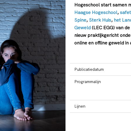
Hogeschool start samen m
Haagse Hogeschool
,
safe
Spine
,
Sterk Huis
,
het Lan
Geweld
(LEC EGG) van de P
nieuw praktijkgericht ond
online en offline geweld in
Publicatiedatum
Programmalijn
Lijnen