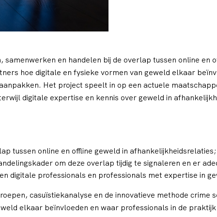
en, samenwerken en handelen bij de overlap tussen online en of
ners hoe digitale en fysieke vormen van geweld elkaar beïnv
anpakken. Het project speelt in op een actuele maatschappeli
rwijl digitale expertise en kennis over geweld in afhankelijkh
p tussen online en offline geweld in afhankelijkheidsrelaties;
ndelingskader om deze overlap tijdig te signaleren en er ade
digitale professionals en professionals met expertise in gew
groepen, casuïstiekanalyse en de innovatieve methode crime s
 geweld elkaar beïnvloeden en waar professionals in de prakti