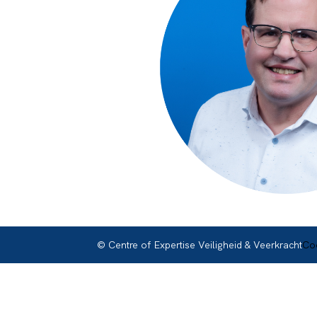
© Centre of Expertise Veiligheid & Veerkracht
Coo