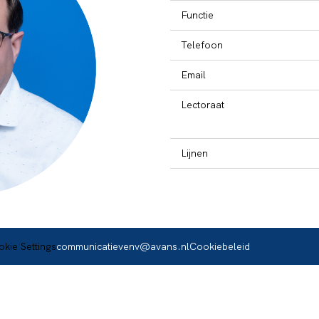
Functie
Telefoon
Email
Lectoraat
Lijnen
communicatievenv@avans.nl
Cookiebeleid
kie Settings