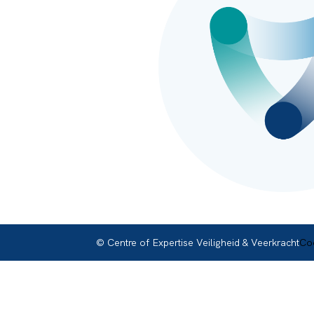
© Centre of Expertise Veiligheid & Veerkracht
Coo