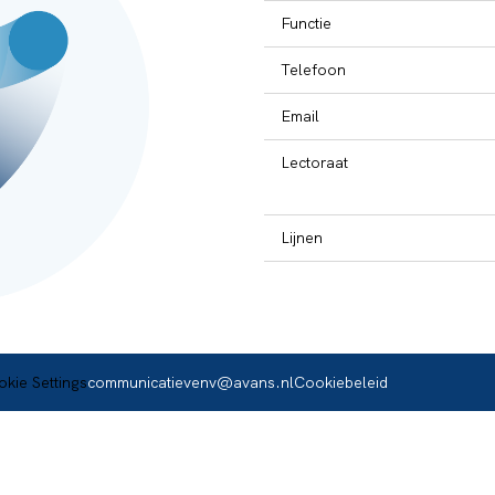
Functie
Telefoon
Email
Lectoraat
Lijnen
communicatievenv@avans.nl
Cookiebeleid
kie Settings