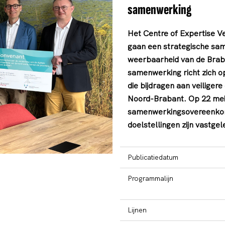
samenwerking
Het Centre of Expertise Ve
gaan een strategische sam
weerbaarheid van de Brab
samenwerking richt zich op
die bijdragen aan veiliger
Noord-Brabant. Op 22 mei 
samenwerkingsovereenkom
doelstellingen zijn vastgel
Publicatiedatum
Programmalijn
Lijnen