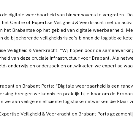
 de digitale weerbaarheid van binnenhavens te vergroten. Do
 het Centre of Expertise Veiligheid & Veerkracht met de activ
 in het Brabantse op het gebied van digitale weerbaarheid. M
 de bijbehorende veiligheidsrisico’s binnen de logistieke kete
tise Veiligheid & Veerkracht: “Wij hopen door de samenwerkin
rheid van deze cruciale infrastructuur voor Brabant. Als netw
ld, onderwijs en onderzoek en ontwikkelen we expertise waar p
rabant en Brabant Ports: “Digitale weerbaarheid is een ra
erking brengen we kennis en praktijk bij elkaar om de Braba
 we aan veilige en efficiënte logistieke netwerken die klaar z
xpertise Veiligheid & Veerkracht en Brabant Ports gezamenli