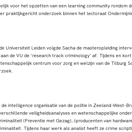
ijk voor het opzetten van een learning community rondom de
er praktijkgericht onderzoek binnen het lectoraat Ondermijni
e Universiteit Leiden volgde Sacha de masteropleiding interven
n de VU de ‘research track criminology’ af. Tijdens en kort
enschappelijk centrum voor zorg en welzijn van de Tilburg Sc
rzoek.
de intelligence organisatie van de politie in Zeeland-West-Br
 ze verschillende veiligheidsanalyses en wetenschappelijke on
riminaliteit (Preventie met Gezag), (producenten van hardware 
iminaliteit. Tijdens haar werk als analist heeft ze crime scri