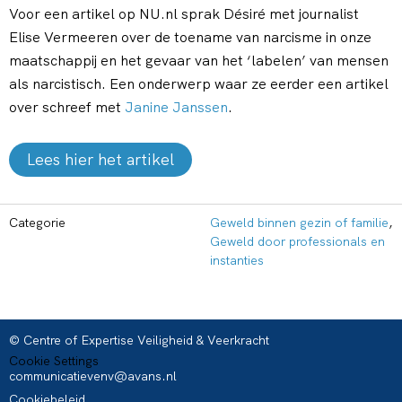
Voor een artikel op NU.nl sprak Désiré met journalist
Elise Vermeeren over de toename van narcisme in onze
maatschappij en het gevaar van het ‘labelen’ van mensen
als narcistisch. Een onderwerp waar ze eerder een artikel
over schreef met
Janine Janssen
.
Lees hier het artikel
Categorie
Geweld binnen gezin of familie
,
Geweld door professionals en
instanties
© Centre of Expertise Veiligheid & Veerkracht
Cookie Settings
communicatievenv@avans.nl
Cookiebeleid