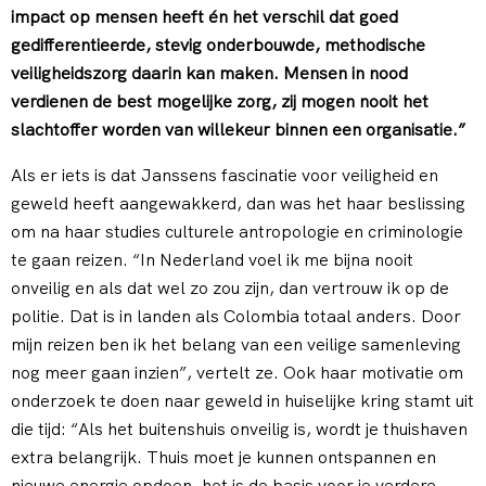
impact op mensen heeft én het verschil dat goed
gedifferentieerde, stevig onderbouwde, methodische
veiligheidszorg daarin kan maken. Mensen in nood
verdienen de best mogelijke zorg, zij mogen nooit het
slachtoffer worden van willekeur binnen een organisatie.”
Als er iets is dat Janssens fascinatie voor veiligheid en
geweld heeft aangewakkerd, dan was het haar beslissing
om na haar studies culturele antropologie en criminologie
te gaan reizen. “In Nederland voel ik me bijna nooit
onveilig en als dat wel zo zou zijn, dan vertrouw ik op de
politie. Dat is in landen als Colombia totaal anders. Door
mijn reizen ben ik het belang van een veilige samenleving
nog meer gaan inzien”, vertelt ze. Ook haar motivatie om
onderzoek te doen naar geweld in huiselijke kring stamt uit
die tijd: “Als het buitenshuis onveilig is, wordt je thuishaven
extra belangrijk. Thuis moet je kunnen ontspannen en
nieuwe energie opdoen, het is de basis voor je verdere