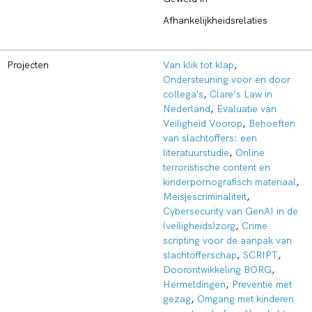
Afhankelijkheidsrelaties
Projecten
Van klik tot klap
,
Ondersteuning voor en door
collega's
,
Clare’s Law in
Nederland
,
Evaluatie van
Veiligheid Voorop
,
Behoeften
van slachtoffers: een
literatuurstudie
,
Online
terroristische content en
kinderpornografisch materiaal
,
Meisjescriminaliteit
,
Cybersecurity van GenAI in de
(veiligheids)zorg
,
Crime
scripting voor de aanpak van
slachtofferschap
,
SCRIPT
,
Doorontwikkeling BORG
,
Hermeldingen
,
Preventie met
gezag
,
Omgang met kinderen