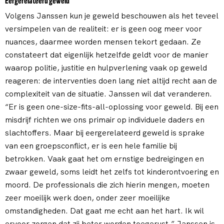
Eergerelateerd geweld
Volgens Janssen kun je geweld beschouwen als het teveel
versimpelen van de realiteit: er is geen oog meer voor
nuances, daarmee worden mensen tekort gedaan. Ze
constateert dat eigenlijk hetzelfde geldt voor de manier
waarop politie, justitie en hulpverlening vaak op geweld
reageren: de interventies doen lang niet altijd recht aan de
complexiteit van de situatie. Janssen wil dat veranderen.
“Er is geen one-size-fits-all-oplossing voor geweld. Bij een
misdrijf richten we ons primair op individuele daders en
slachtoffers. Maar bij eergerelateerd geweld is sprake
van een groepsconflict, er is een hele familie bij
betrokken. Vaak gaat het om ernstige bedreigingen en
zwaar geweld, soms leidt het zelfs tot kinderontvoering en
moord. De professionals die zich hierin mengen, moeten
zeer moeilijk werk doen, onder zeer moeilijke
omstandigheden. Dat gaat me echt aan het hart. Ik wil
ervoor zorgen dat zij beter worden toegerust.” Janssen is