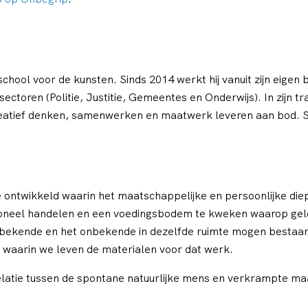
l voor de kunsten. Sinds 2014 werkt hij vanuit zijn eigen bedr
sectoren (Politie, Justitie, Gemeentes en Onderwijs). In zijn
reatief denken, samenwerken en maatwerk leveren aan bod. Si
e ontwikkeld waarin het maatschappelijke en persoonlijke diep
ssioneel handelen en een voedingsbodem te kweken waarop ge
t bekende en het onbekende in dezelfde ruimte mogen bestaan
n waarin we leven de materialen voor dat werk.
relatie tussen de spontane natuurlijke mens en verkrampte m