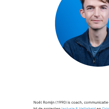
Noël Romijn (1990) is coach, communicatie-
bij de projecten
Inclusie & Veiligheid
en
Gri