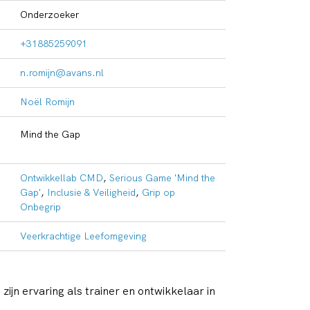
Onderzoeker
+31885259091
n.romijn@avans.nl
Noël Romijn
Mind the Gap
Ontwikkellab CMD
,
Serious Game 'Mind the
Gap'
,
Inclusie & Veiligheid
,
Grip op
Onbegrip
Veerkrachtige Leefomgeving
p
zijn ervaring als trainer en ontwikkelaar in