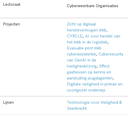
Lectoraat
Cyberweerbare Organisaties
Projecten
Zicht op digitaal
herstelvermogen mkb
,
CYRCLE
,
AI voor herstel van
het mkb in de logistiek
,
Evaluatie pilot mkb
cyberassistentie
,
Cybersecurity
van GenAI in de
(veiligheids)zorg
,
Effect
gastlessen op kennis en
aansluiting jeugdagenten
,
Digitale veiligheid in primair en
voortgezet onderwijs
Lijnen
Technologie voor Veiligheid &
Veerkracht