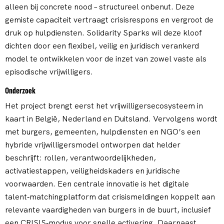
alleen bij concrete nood – structureel onbenut. Deze
gemiste capaciteit vertraagt crisisrespons en vergroot de
druk op hulpdiensten. Solidarity Sparks wil deze kloof
dichten door een flexibel, veilig en juridisch verankerd
model te ontwikkelen voor de inzet van zowel vaste als
episodische vrijwilligers.
Onderzoek
Het project brengt eerst het vrijwilligersecosysteem in
kaart in België, Nederland en Duitsland. Vervolgens wordt
met burgers, gemeenten, hulpdiensten en NGO’s een
hybride vrijwilligersmodel ontworpen dat helder
beschrijft: rollen, verantwoordelijkheden,
activatiestappen, veiligheidskaders en juridische
voorwaarden. Een centrale innovatie is het digitale
talent‑matchingplatform dat crisismeldingen koppelt aan
relevante vaardigheden van burgers in de buurt, inclusief
een CRISIS‑modus voor snelle activering. Daarnaast