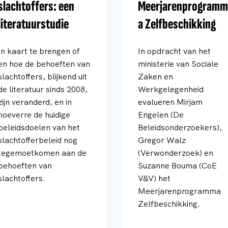
slachtoffers: een
Meerjarenprogramm
literatuurstudie
a Zelfbeschikking
In kaart te brengen of
In opdracht van het
en hoe de behoeften van
ministerie van Sociale
slachtoffers, blijkend uit
Zaken en
de literatuur sinds 2008,
Werkgelegenheid
zijn veranderd, en in
evalueren Mirjam
hoeverre de huidige
Engelen (De
beleidsdoelen van het
Beleidsonderzoekers),
slachtofferbeleid nog
Gregor Walz
tegemoetkomen aan de
(Verwonderzoek) en
behoeften van
Suzanne Bouma (CoE
slachtoffers.
V&V) het
Meerjarenprogramma
Zelfbeschikking.