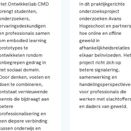
Het Ontwikkellab CMD
In dit praktijkgerichte
brengt studenten,
onderzoeksproject
onderzoekers,
onderzoeken Avans
ervaringsdeskundigen
Hogeschool en partner
en professionals samen
hoe online en offline
om embodied learning
geweld in
prototypes te
afhankelijkheidsrelaties
ontwikkelen rondom
elkaar beïnvloeden. He
onbegrepen gedrag in
project richt zich op
het sociaal domein.
betere signalering,
Door denken, voelen en
samenwerking en
doen te combineren,
handelingsperspectieve
ontstaat vernieuwende
voor professionals die
kennis die bijdraagt aan
werken met slachtoffer
betere
en daders van geweld.
professionalisering en
een diepere verbinding
tussen onderwijs en