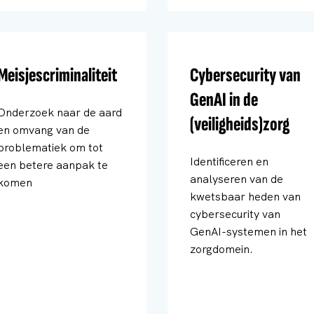
Meisjescriminaliteit
Cybersecurity van
GenAI in de
Onderzoek naar de aard
(veiligheids)zorg
en omvang van de
problematiek om tot
Identificeren en
een betere aanpak te
analyseren van de
komen
kwetsbaar heden van
cybersecurity van
GenAI-systemen in het
zorgdomein.