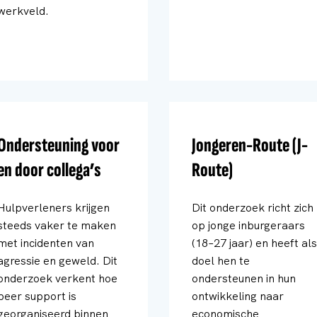
werkveld.
Ondersteuning voor
Jongeren-Route (J-
en door collega’s
Route)
Hulpverleners krijgen
Dit onderzoek richt zich
steeds vaker te maken
op jonge inburgeraars
met incidenten van
(18–27 jaar) en heeft als
agressie en geweld. Dit
doel hen te
onderzoek verkent hoe
ondersteunen in hun
peer support is
ontwikkeling naar
georganiseerd binnen
economische