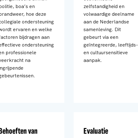
politie, boa’s en
zelfstandigheid en
brandweer, hoe deze
volwaardige deelname
collegiale ondersteuning
aan de Nederlandse
wordt ervaren en welke
samenleving. Dit
factoren bijdragen aan
gebeurt via een
effectieve ondersteuning
geïntegreerde, leeftijds-
en professionele
en cultuursensitieve
veerkracht na
aanpak.
ingrijpende
gebeurtenissen.
Behoeften van
Evaluatie