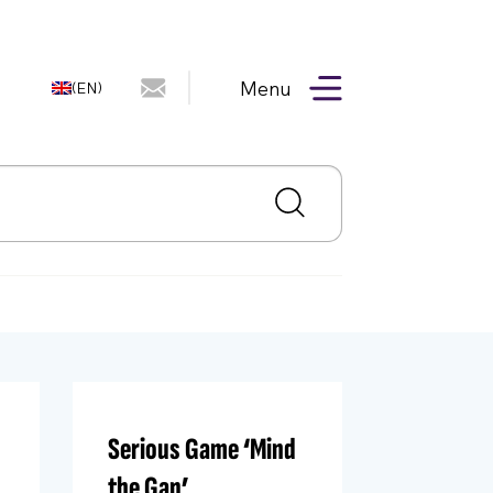
Menu
(EN)
Serious Game ‘Mind
the Gap’