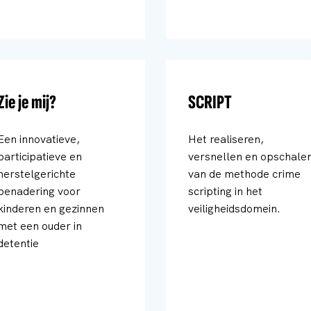
Zie je mij?
SCRIPT
Een innovatieve,
Het realiseren,
participatieve en
versnellen en opschale
herstelgerichte
van de methode crime
benadering voor
scripting in het
kinderen en gezinnen
veiligheidsdomein.
met een ouder in
detentie